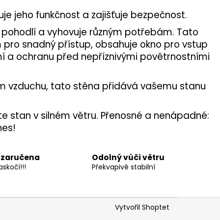
je jeho funkčnost a zajišťuje bezpečnost.
ho pohodlí a vyhovuje různým potřebám. Tato
em pro snadný přístup, obsahuje okno pro vstup
omí a ochranu před nepříznivými povětrnostními
vém vzduchu, tato stěna přidává vašemu stanu
ujte stan v silném větru. Přenosné a nenápadné:
nes!
 zaručena
Odolný vůči větru
skočí!!!
Překvapivě stabilní
Vytvořil Shoptet