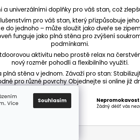
á
 a univerzálními doplňky pro váš stan, což zlepšu
d
a
íslušenstvím pro váš stan, který přizpůsobuje je
c
nkce do jednoho – může sloužit jako dveře se zip
í
ároveň funguje jako plná stěna pro zvýšení soukr
p
podmínkami.
r
v
tdoorovou aktivitu nebo prostě relax na čerst
k
nový rozměr pohodlí a flexibilního využití.
y
v
a plná stěna v jednom. Závaží pro stan: Stabiliz
ý
dné pro různé povrchy Objednejte si online již d
p
i
házením
ohoda v interiéru
s
Nepromokavost
Souhlasím
m.. Více
ínění a ochlazení. Zútulněte si
u
Žádný déšť vás neza
rasu na zahradě
yhrazena.