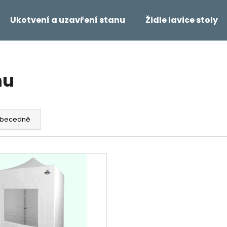
Ukotvení a uzavření stanu
Židle lavice stoly
Co potřebujete najít?
nu
HLEDAT
becedně