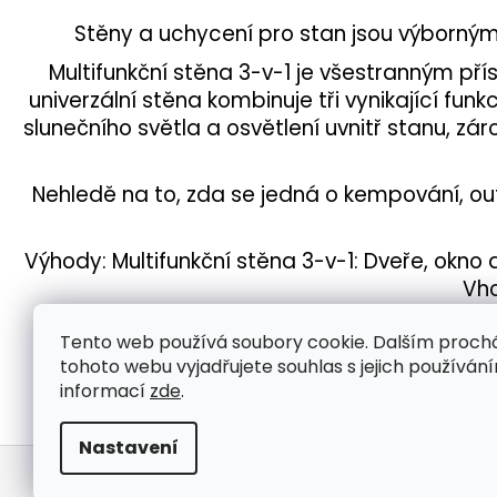
Stěny a uchycení pro stan jsou výbornými
Multifunkční stěna 3-v-1 je všestranným př
univerzální stěna kombinuje tři vynikající fu
slunečního světla a osvětlení uvnitř stanu, z
Nehledě na to, zda se jedná o kempování, ou
Výhody: Multifunkční stěna 3-v-1: Dveře, okno 
Vho
Tento web používá soubory cookie. Dalším proc
Ochlaďte se v horku!
P
tohoto webu vyjadřujete souhlas s jejich používání
Ochrana před sluncem. Užijte si
St
léto bezpečně
te
informací
zde
.
Nastavení
Z
Copyright 2026
Potisk na stan
. Všechna práva v
á