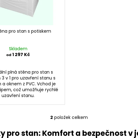
těna pro stan s potiskem
Skladem
1 297 Kč
od
ální plná stěna pro stan s
3 v 1 pro uzavření stanu s
a oknem z PVC. Vchod je
ipem, což umožňuje rychlé
uzavření stanu.
2
položek celkem
O
v
y pro stan: Komfort a bezpečnost v
l