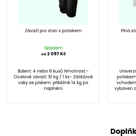
r
u
o
k
d
t
u
ů
Závaží pro stan s potiskem
Plná s
k
t
ů
Skladem
2 097 Kč
od
Balení: 4 nebo 6 kusů Hmotnost:-
Univerz
Ocelové závaží: 10 kg / 1 ks- Zátěžové
potiskem 
vaky se pískem: přibližně 14 kg po
vchodem 
naplnění
vybaven z
Doplňk